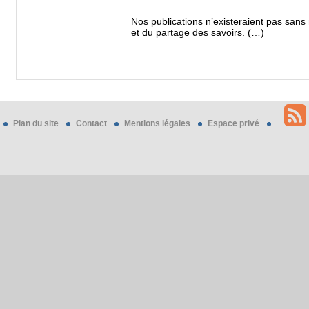
Nos publications n’existeraient pas sans 
et du partage des savoirs. (…)
Plan du site
Contact
Mentions légales
Espace privé