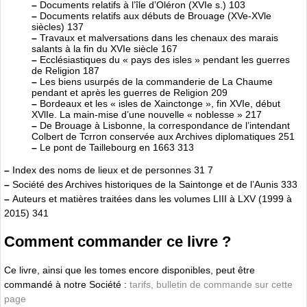
–
Documents relatifs à l’île d’Oléron (XVIe s.) 103
–
Documents relatifs aux débuts de Brouage (XVe-XVle
siècles) 137
–
Travaux et malversations dans les chenaux des marais
salants à la fin du XVIe siècle 167
–
Ecclésiastiques du « pays des isles » pendant les guerres
de Religion 187
–
Les biens usurpés de la commanderie de La Chaume
pendant et après les guerres de Religion 209
–
Bordeaux et les « isles de Xainctonge », fin XVIe, début
XVlIe. La main-mise d’une nouvelle « noblesse » 217
–
De Brouage à Lisbonne, la correspondance de l’intendant
Colbert de Tcrron conservée aux Archives diplomatiques 251
–
Le pont de Taillebourg en 1663 313
–
Index des noms de lieux et de personnes 31 7
–
Société des Archives historiques de la Saintonge et de l’Aunis 333
–
Auteurs et matières traitées dans les volumes LIII à LXV (1999 à
2015) 341
Comment commander ce livre ?
Ce livre, ainsi que les tomes encore disponibles, peut être
commandé à notre Société :
tarifs, bulletin de commande sur cette
page